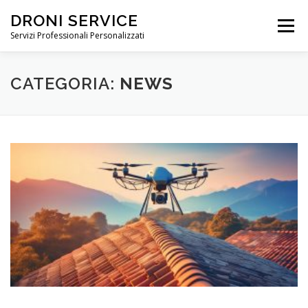
DRONI SERVICE
Menu
Servizi Professionali Personalizzati
ABOUT
SERVIZI
RIPRESE PROFESSIONALI
CATEGORIA:
NEWS
NOLEGGIO DRONI
PREZZI
NEWS
FAQ
CONTATTI