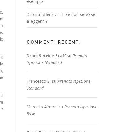
esempio
e,
Droni inoffensivi – E se non servisse
ni
alleggerirli?
mo
e,
le
COMMENTI RECENTI
Droni Service Staff
su
Prenota
li
Ispezione Standard
la
o,
he
Francesco S.
su
Prenota Ispezione
Standard
il
re
Mercello Aimoni
su
Prenota Ispezione
mo
Base