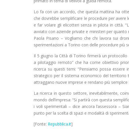
primato in tema di velivoli a guida remota.
Lo fa con un accordo, che questa mattina ha ottenut
che dovrebbe semplificare le procedure per avere l
e far volare gli elicotteri senza in pilota in città
avviato con aziende private e ministeri per quanto 
Paola Pisano – Vogliamo che chi lavora sui droni e
sperimentazioni a Torino con delle procedure più s
Il 5 giugno la Città di Torino firmerà un protocollo
a pilotaggio remoto” che ha come obiettivo prior
ricerca su questi temi: “Pensiamo possa essere im
strategico per il sistema economico del territorio 
attraggano nuove imprese e rendano più semplice la
La ricerca in questo settore, inevitabilmente, coi
mondo dell’impresa: “Si partirà con questa semplifi
i voli sperimentali – dice ancora l’assessora – Sia
punto per la scelta di spazi e modalità di sperimenta
[Fonte:
Repubblica.it
]