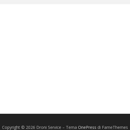
Copyright © 2026 Droni Service
–
Tema
OnePress
di FameThemes