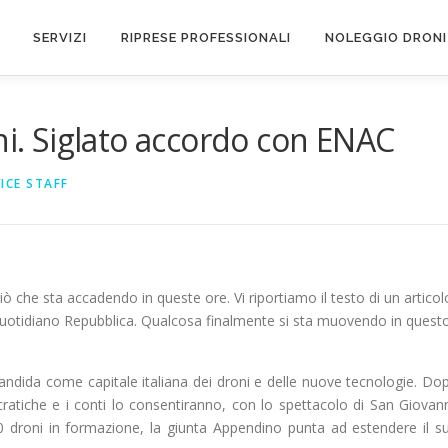
SERVIZI
RIPRESE PROFESSIONALI
NOLEGGIO DRONI
ni. Siglato accordo con ENAC
ICE STAFF
ò che sta accadendo in queste ore. Vi riportiamo il testo di un articol
 quotidiano Repubblica. Qualcosa finalmente si sta muovendo in quest
andida come capitale italiana dei droni e delle nuove tecnologie. Do
cratiche e i conti lo consentiranno, con lo spettacolo di San Giovann
0 droni in formazione, la giunta Appendino punta ad estendere il s