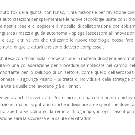
o l’ok della giunta, con l’Enac, l’Ente nazionale per l’aviazione civil
e autorizzazioni per sperimentare le nuove tecnologie usate con i dro
. “La nostra idea è di applicare il modello di collaborazione che abbia
riguarda i mezzi a guida autonoma – spiega l’assessora all’Innovazion
 sugli altri velivoli che utilizzano le nuove tecnologie possa fare 
emplici di quelle attuali che sono davvero complesse”.
 d’intesa con l’Enac sulla “cooperazione in materia di sistemi aeromobi
itario una collaborazione per procedure semplificate nel campo del
portante per lo sviluppo di un settore, come quello dell’aerospazi
torinese – aggiunge Pisano – Si tratta di individuare delle strategie c
 vita a quelle che lavorano già a Torino”.
nvolgerà anche Università e Politecnico, ma ha come primo obiettivo 
cazione, ma poi si potranno anche individuare aree specifiche dove fa
mo aperti a velivoli a guida remota di ogni tipo, in ogni caso il pri
zione sarà la sicurezza e la salute dei cittadini”.