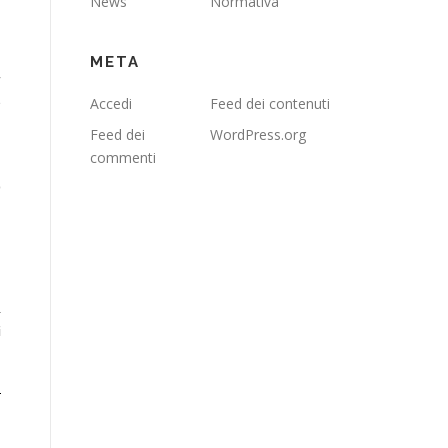
News
Normativa
META
r
e
Accedi
Feed dei contenuti
Feed dei
WordPress.org
commenti
o
à
i