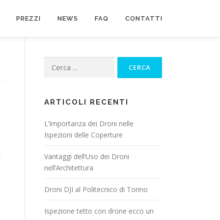
PREZZI
NEWS
FAQ
CONTATTI
ARTICOLI RECENTI
L’Importanza dei Droni nelle
Ispezioni delle Coperture
r
i
Vantaggi dell’Uso dei Droni
n
nell’Architettura
a
Droni DJI al Politecnico di Torino
à
e
Ispezione tetto con drone ecco un