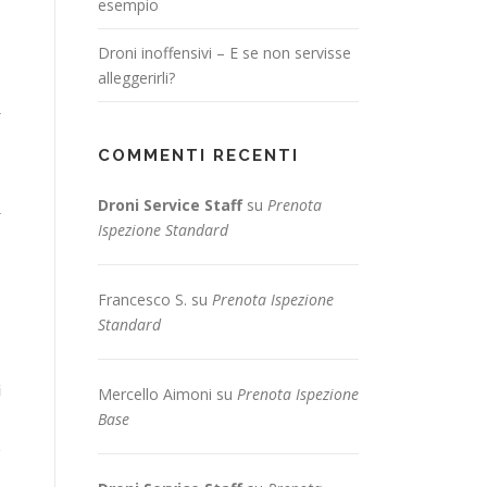
esempio
Droni inoffensivi – E se non servisse
alleggerirli?
i
a
COMMENTI RECENTI
Droni Service Staff
su
Prenota
a
Ispezione Standard
Francesco S.
su
Prenota Ispezione
Standard
i
Mercello Aimoni
su
Prenota Ispezione
Base
e