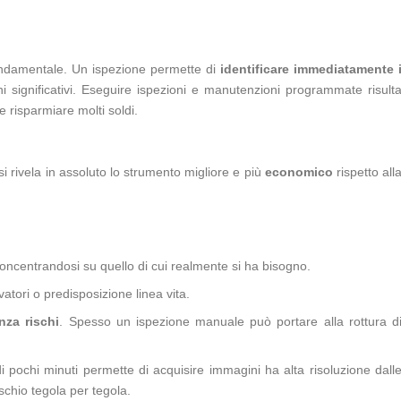
ondamentale. Un ispezione permette di
identificare immediatamente 
 significativi. Eseguire ispezioni e manutenzioni programmate risult
e risparmiare molti soldi.
si rivela in assoluto lo strumento migliore e più
economico
rispetto all
oncentrandosi su quello di cui realmente si ha bisogno.
vatori o predisposizione linea vita.
nza rischi
. Spesso un ispezione manuale può portare alla rottura d
pochi minuti permette di acquisire immagini ha alta risoluzione dall
ischio tegola per tegola.