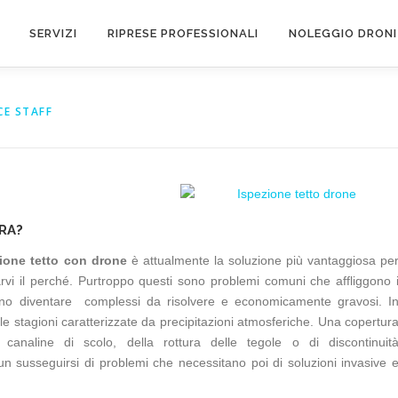
SERVIZI
RIPRESE PROFESSIONALI
NOLEGGIO DRONI
CE STAFF
RA?
ione tetto con drone
è attualmente la soluzione più vantaggiosa pe
rvi il perché. Purtroppo questi sono problemi comuni che affliggono 
sono diventare complessi da risolvere e economicamente gravosi. I
le stagioni caratterizzate da precipitazioni atmosferiche. Una copertur
 canaline di scolo, della rottura delle tegole o di discontinuit
n susseguirsi di problemi che necessitano poi di soluzioni invasive 