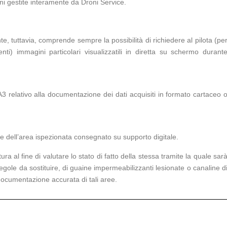
oni gestite interamente da Droni Service.
nte, tuttavia, comprende sempre la possibilità di richiedere al pilota (pe
nti) immagini particolari visualizzatili in diretta su schermo durant
A3 relativo alla documentazione dei dati acquisiti in formato cartaceo 
ione dell’area ispezionata consegnato su supporto digitale.
ura al fine di valutare lo stato di fatto della stessa tramite la quale sar
 tegole da sostituire, di guaine impermeabilizzanti lesionate o canaline d
documentazione accurata di tali aree.