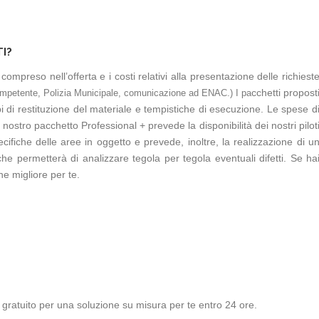
I?
ompreso nell’offerta e i costi relativi alla presentazione delle richiest
cchetti propost
competente, Polizia Municipale, comunicazione ad ENAC
.) I pa
pi di restituzione del materiale e tempistiche di esecuzione. Le spese d
 nostro pacchetto Professional + prevede la disponibilità dei nostri pilot
ecifiche delle aree in oggetto e prevede, inoltre, la realizzazione di u
 che permetterà di analizzare tegola per tegola eventuali difetti. Se ha
ne migliore per te.
 gratuito per una soluzione su misura per te entro 24 ore.