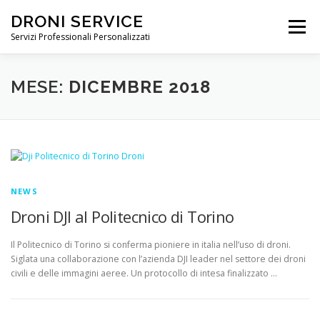
DRONI SERVICE
Menu
Servizi Professionali Personalizzati
ABOUT
SERVIZI
RIPRESE PROFESSIONALI
MESE:
DICEMBRE 2018
NOLEGGIO DRONI
PREZZI
NEWS
FAQ
CONTATTI
NEWS
Droni DJI al Politecnico di Torino
Il Politecnico di Torino si conferma pioniere in italia nell’uso di droni.
Siglata una collaborazione con l’azienda DJI leader nel settore dei droni
civili e delle immagini aeree. Un protocollo di intesa finalizzato …