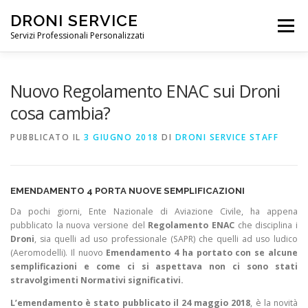
DRONI SERVICE
Menu
Servizi Professionali Personalizzati
ABOUT
SERVIZI
RIPRESE PROFESSIONALI
Nuovo Regolamento ENAC sui Droni
cosa cambia?
NOLEGGIO DRONI
PREZZI
NEWS
FAQ
PUBBLICATO IL
3 GIUGNO 2018
DI
DRONI SERVICE STAFF
CONTATTI
E
MENDAMENTO 4 PORTA NUOVE SEMPLIFICAZIONI
Da pochi giorni, Ente Nazionale di Aviazione Civile, ha appena
pubblicato la nuova versione del
Regolamento ENAC
che disciplina i
Droni
, sia quelli ad uso professionale (SAPR) che quelli ad uso ludico
(Aeromodelli). Il nuovo
E
mendamento 4 ha portato con se alcune
semplificazioni e come ci si aspettava non ci sono stati
stravolgimenti Normativi significativi.
L’emendamento è stato pubblicato il 24 maggio 2018
, è la novità