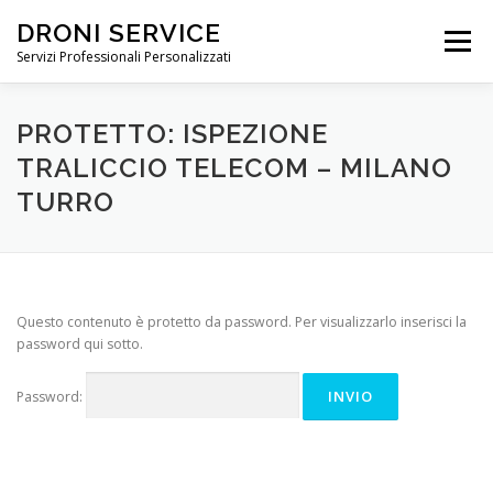
DRONI SERVICE
Menu
Servizi Professionali Personalizzati
ABOUT
SERVIZI
RIPRESE PROFESSIONALI
PROTETTO: ISPEZIONE
TRALICCIO TELECOM – MILANO
TURRO
NOLEGGIO DRONI
PREZZI
NEWS
FAQ
CONTATTI
Questo contenuto è protetto da password. Per visualizzarlo inserisci la
password qui sotto.
Password: